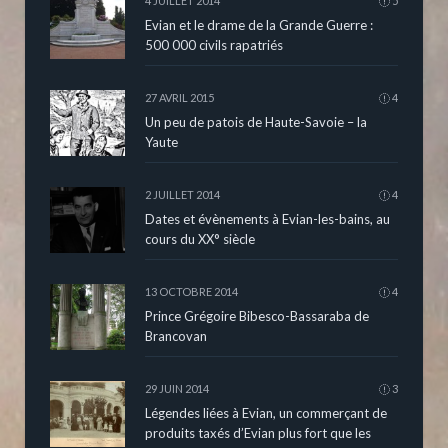
4 JUILLET 2014
5
Evian et le drame de la Grande Guerre :
500 000 civils rapatriés
27 AVRIL 2015
4
Un peu de patois de Haute-Savoie – la
Yaute
2 JUILLET 2014
4
Dates et évènements à Evian-les-bains, au
cours du XX° siècle
13 OCTOBRE 2014
4
Prince Grégoire Bibesco-Bassaraba de
Brancovan
29 JUIN 2014
3
Légendes liées à Evian, un commerçant de
produits taxés d’Evian plus fort que les