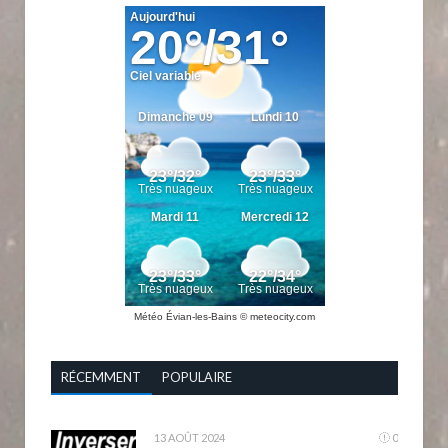
Météo Évian-les-Bains
© meteocity.com
RÉCEMMENT
POPULAIRE
13 AOÛT 2024
0