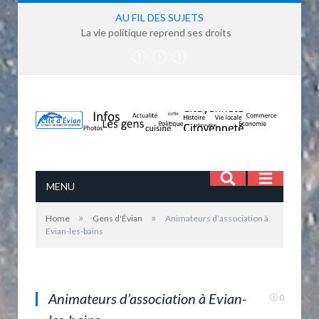
AU FIL DES SUJETS
La vie politique reprend ses droits
MENU
»
»
Home
Gens d'Évian
Animateurs d’association à
Evian-les-bains
Animateurs d’association à Evian-
0