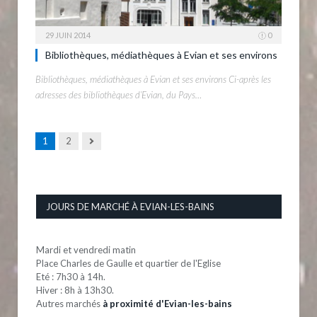
29 JUIN 2014
0
Bibliothèques, médiathèques à Evian et ses environs
Bibliothèques, médiathèques à Evian et ses environs Ci-après les
adresses des bibliothèques d’Evian, du Pays…
Next
1
2
JOURS DE MARCHÉ À EVIAN-LES-BAINS
Mardi et vendredi matin
Place Charles de Gaulle et quartier de l'Eglise
Eté : 7h30 à 14h.
Hiver : 8h à 13h30.
Autres marchés
à proximité d'Evian-les-bains