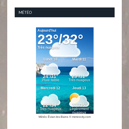
MÉTÉO
Météo Évian-les-Bains
© meteocity.com