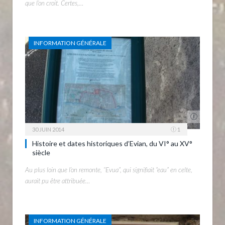
que l’on croit. Certes,…
INFORMATION GÉNÉRALE
30 JUIN 2014
1
Histoire et dates historiques d’Evian, du VI° au XV°
siècle
Au plus loin que l’on remonte, “Evua”, qui signifiait “eau” en celte,
aurait pu être attribuée…
INFORMATION GÉNÉRALE