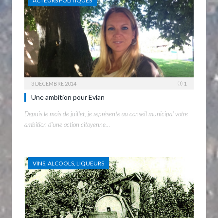
ACTEURS POLITIQUES
3 DÉCEMBRE 2014
1
Une ambition pour Evian
Depuis le mois de juillet, je représente au conseil municipal votre
ambition d’une action citoyenne…
VINS, ALCOOLS, LIQUEURS