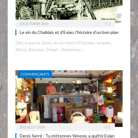
10 OCTOBRE 2014
1
Le vin du Chablais et d’Evian, l’histoire d’un bon plan
Dans le pays de Savoie, les vins blancs (Chasselas, Jacquère,
Altesse, Roussane, Gringet , Chardonnay,…
COMMERÇANTS
30 JUILLET 2014
1
Denis Serré : Tu m’étonnes Simone, a quitté Evian