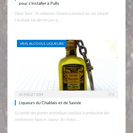
pour s’installer à Pully
Denis Serré : Tu m’étonnes Simone a annoncé sur son compte
Facebook son dernier jour à…
VINS, ALCOOLS, LIQUEURS
21 JUILLET 2014
1
Liqueurs du Chablais et de Savoie
La variété des plantes aromatiques explique la production des
nombreuses liqueurs. liqueur des Aravis :…