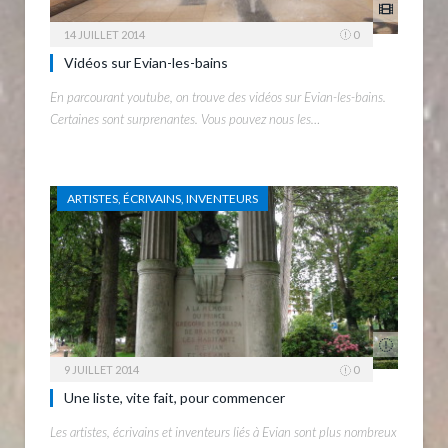
14 JUILLET 2014
0
Vidéos sur Evian-les-bains
En parcourant youtube, on trouve des vidéos sur Evian-les-bains.
Certaines sont surprenantes. Vous pouvez nous les…
ARTISTES, ÉCRIVAINS, INVENTEURS
9 JUILLET 2014
0
Une liste, vite fait, pour commencer
Les artistes, écrivains et inventeurs liés à Evian sont plus nombreux