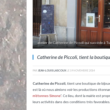
atelier de Catherine de Picooli qui succède à 
Catherine de Picooli avec Agnès Tavel, intéres
Catherine de Piccoli, tient la bouti
PAR
JEAN-LOUIS LASCOUX
LE
19 NOVEMBRE 2014
Catherine de Piccoli
, tient une boutique de bijo
est là où nous aimions voir les productions étonnan
m’étonnes Simone
“. Ce lieu, dont la mairie est pro
leurs activités dans des conditions très favorables