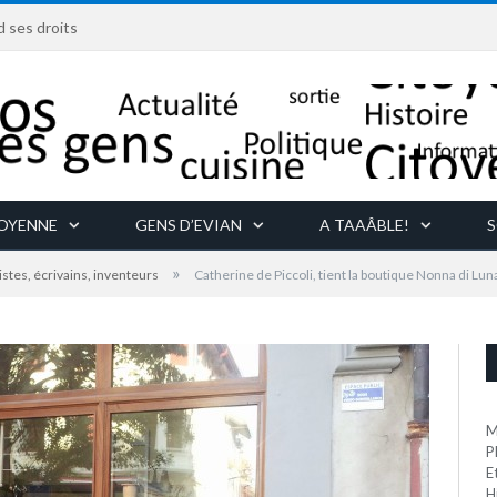
d ses droits
TOYENNE
GENS D’EVIAN
A TAAÂBLE!
S
»
istes, écrivains, inventeurs
Catherine de Piccoli, tient la boutique Nonna di Lun
M
P
E
H