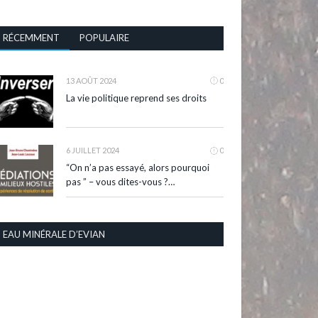
RÉCEMMENT
POPULAIRE
13 AOÛT 2024
0
La vie politique reprend ses droits
6 JUILLET 2024
0
“On n’a pas essayé, alors pourquoi
pas ” – vous dites-vous ?…
EAU MINÉRALE D’EVIAN