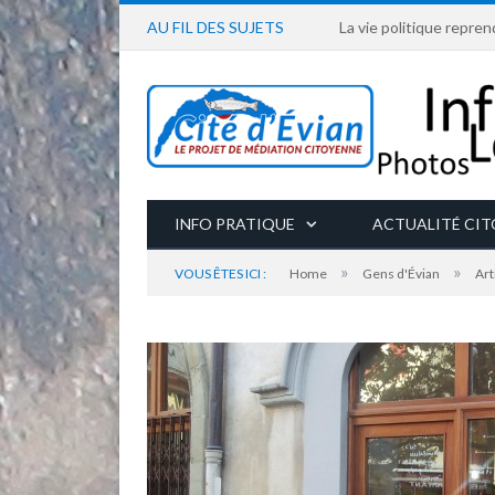
AU FIL DES SUJETS
La vie politique repren
INFO PRATIQUE
ACTUALITÉ CI
»
»
VOUS ÊTES ICI :
Home
Gens d'Évian
Art