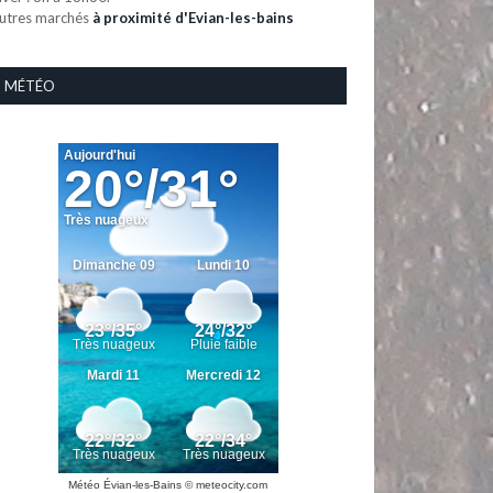
utres marchés
à proximité d'Evian-les-bains
MÉTÉO
Météo Évian-les-Bains
© meteocity.com