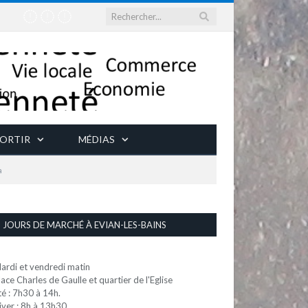
ORTIR
MÉDIAS
a
JOURS DE MARCHÉ À EVIAN-LES-BAINS
ardi et vendredi matin
lace Charles de Gaulle et quartier de l'Eglise
té : 7h30 à 14h.
iver : 8h à 13h30.