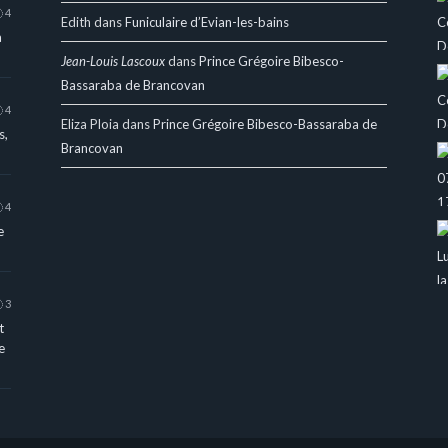
4
Edith
dans
Funiculaire d’Evian-les-bains
a
Jean-Louis Lascoux
dans
Prince Grégoire Bibesco-
Bassaraba de Brancovan
4
Eliza Ploia
dans
Prince Grégoire Bibesco-Bassaraba de
s,
Brancovan
4
e
3
t
e