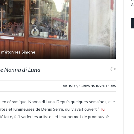
A
Tu m'étonnes Simone
sée par une nouvelle démarche artistique
que Nonna di Luna
0
ARTISTES, ÉCRIVAINS, INVENTEURS
ux en céramique, Nonna di Luna. Depuis quelques semaines, elle
tes et lumineuses de Denis Serré, qui y avait ouvert “
Tu
priétaire, fait varier les artistes et leur permet de promouvoir
.