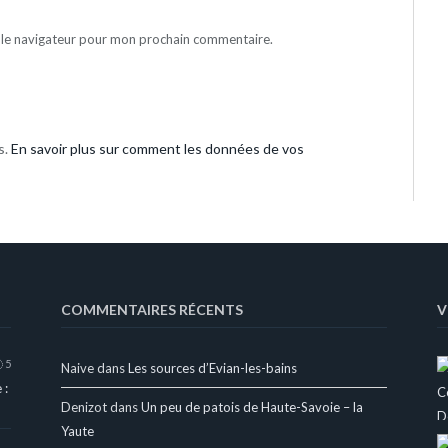
 le navigateur pour mon prochain commentaire.
s.
En savoir plus sur comment les données de vos
COMMENTAIRES RÉCENTS
V
5
Naive
dans
Les sources d’Evian-les-bains
 :
Denizot
dans
Un peu de patois de Haute-Savoie – la
Yaute