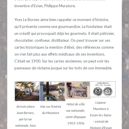
inventive d’Evian, Philippe Muratore.
Yves Le Bornec aime bien rappeler ce moment d’histoire,
qu’il présente comme une gourmandise. Le fondateur était
un créatif qui provoquait déjà les gourmets. Il était pâtissier,
chocolatier, confiseur, distillateur. On peut trouver sur ses
cartes historiques la mention d’élixir, des références comme
on n’en fait plus aux effets médicaux de ses inventions.
C’était en 1900. Sur les cartes anciennes, on peut voir les
panneaux de réclame jusque sur les toits de son immeuble.
Liqueur
Hôtel de ville
Arrivée place
Vue sur l’entrée
Muratore à
rue nationale,
Jean Bernex,
du Muratore
Evian-les-bains
carte d’époque
par la rue
– extrait de
1903-1906
nationale, face
Histoire d’Evian