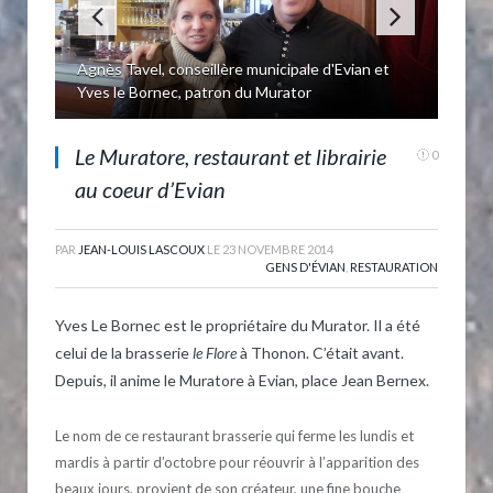
Agnès Tavel, conseillère municipale d'Evian et
Yves le Bornec, patron du Murator
Le Muratore, restaurant et librairie
0
au coeur d’Evian
PAR
JEAN-LOUIS LASCOUX
LE
23 NOVEMBRE 2014
GENS D'ÉVIAN
,
RESTAURATION
Yves Le Bornec est le propriétaire du Murator. Il a été
celui de la brasserie
le Flore
à Thonon. C’était avant.
Depuis, il anime le Muratore à Evian, place Jean Bernex.
Le nom de ce restaurant brasserie qui ferme les lundis et
mardis à partir d’octobre pour réouvrir à l’apparition des
beaux jours, provient de son créateur, une fine bouche