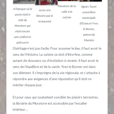
Muratore de la
Agnès Tavel,
A l’époque où la
accès à la
salle à la
conseillère
poste était à
librairie par le
cuisine
municipale
côté du
restaurant
d’Evian et Yves
Muratore qui
le Bornec,
était encore
patron du
une confiserie
Murator
patisserie
L’héritage n’est pas facile. Pour assumer le lieu, il faut avoir le
sens de l’Histoire. La cuisine se doit d’être fine, comme
autant de douceurs ou d’incitation à revenir. Il faut avoir le
sens de l’équilibre et de la santé. Yves le Bornec est dans
son élément. Il s’imprègne de la vie régionale, et s’attache à
répondre aux exigences d’une réputation qu’il doit re-
mériter chaque jour.
Et pour ceux qui souhaitent concilier les plaisirs terrestres,
la librairie du Muratore est accessible par l’escalier
intérieur…