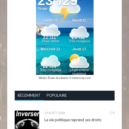
Météo Évian-les-Bains
© meteocity.com
RÉCEMMENT
POPULAIRE
13 AOÛT 2024
0
La vie politique reprend ses droits