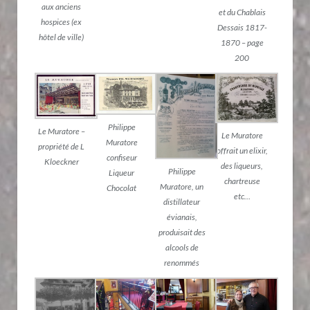
aux anciens
et du Chablais
hospices (ex
Dessais 1817-
hôtel de ville)
1870 – page
200
Philippe
Le Muratore –
Le Muratore
Muratore
propriété de L
offrait un elixir,
confiseur
Kloeckner
des liqueurs,
Philippe
Liqueur
chartreuse
Muratore, un
Chocolat
etc…
distillateur
évianais,
produisait des
alcools de
renommés