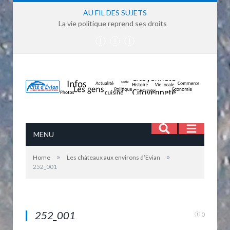
AU FIL DES SUJETS
La vie politique reprend ses droits
MENU
»
»
Home
Les châteaux aux environs d’Evian
252_001
Château du Martelay
252_001
0