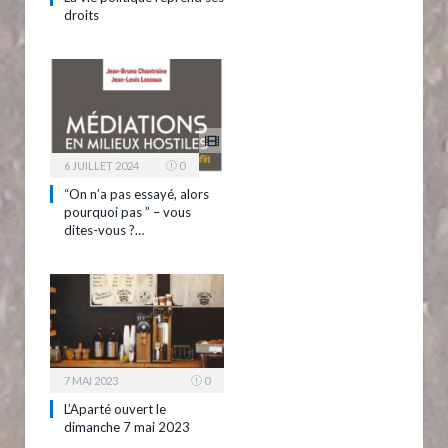
droits
6 JUILLET 2024
0
“On n’a pas essayé, alors
pourquoi pas ” – vous
dites-vous ?…
7 MAI 2023
0
L’Aparté ouvert le
dimanche 7 mai 2023