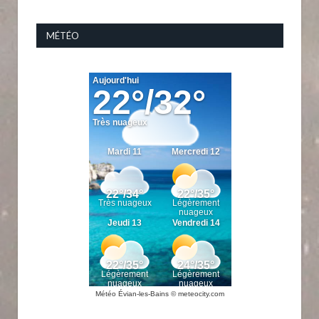
MÉTÉO
Météo Évian-les-Bains
© meteocity.com