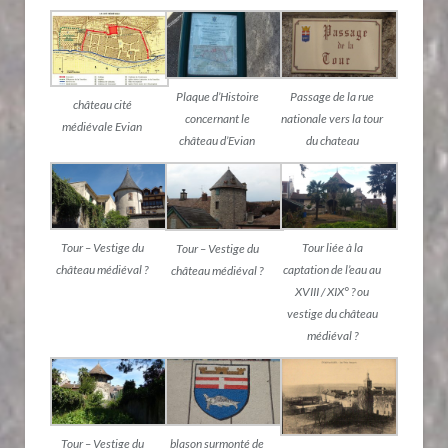
Passage de la rue
Plaque d’Histoire
château cité
nationale vers la tour
concernant le
médiévale Evian
du chateau
château d’Evian
Tour – Vestige du
Tour liée à la
Tour – Vestige du
château médiéval ?
captation de l’eau au
château médiéval ?
XVIII / XIX° ? ou
vestige du château
médiéval ?
Tour – Vestige du
blason surmonté de