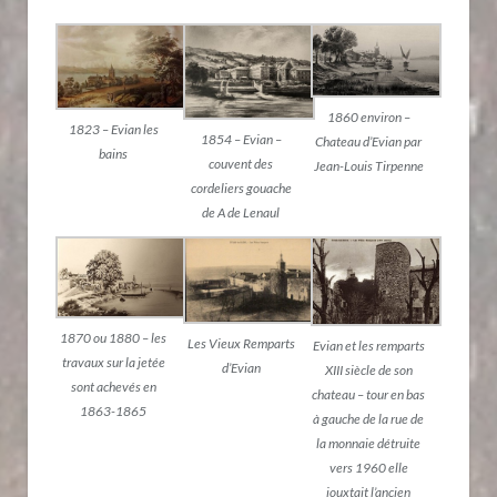
1860 environ –
1823 – Evian les
1854 – Evian –
Chateau d’Evian par
bains
couvent des
Jean-Louis Tirpenne
cordeliers gouache
de A de Lenaul
1870 ou 1880 – les
Les Vieux Remparts
Evian et les remparts
travaux sur la jetée
d’Evian
XIII siècle de son
sont achevés en
chateau – tour en bas
1863-1865
à gauche de la rue de
la monnaie détruite
vers 1960 elle
jouxtait l’ancien