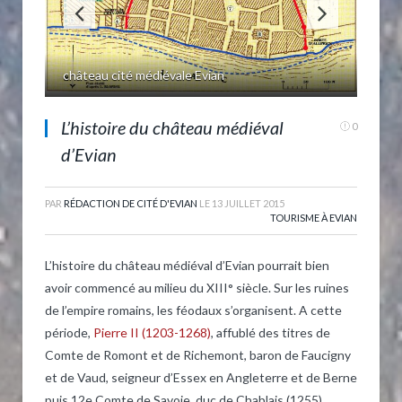
Plaque d'Histoire concernant le château d'Evian
L’histoire du château médiéval
0
d’Evian
PAR
RÉDACTION DE CITÉ D'EVIAN
LE
13 JUILLET 2015
TOURISME À EVIAN
L’histoire du château médiéval d’Evian pourrait bien
avoir commencé au milieu du XIII° siècle. Sur les ruines
de l’empire romains, les féodaux s’organisent. A cette
période,
Pierre II (1203-1268)
, affublé des titres de
Comte de Romont et de Richemont, baron de Faucigny
et de Vaud, seigneur d’Essex en Angleterre et de Berne
puis 12e Comte de Savoie, duc de Chablais (1255),