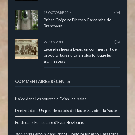
13 OCTOBRE 2014
4
Prince Grégoire Bibesco-Bassaraba de
Brancovan
29 JUIN 2014
3
Légendes liées à Evian, un commerçant de
produits taxés d’Evian plus fort que les
alchimistes ?
COMMENTAIRES RÉCENTS
Naive
dans
Les sources d’Evian-les-bains
Denizot
dans
Un peu de patois de Haute-Savoie – la Yaute
Edith
dans
Funiculaire d’Evian-les-bains
Jean-Louis Lascoux
dans
Prince Grégoire Bibesco-Bassaraba