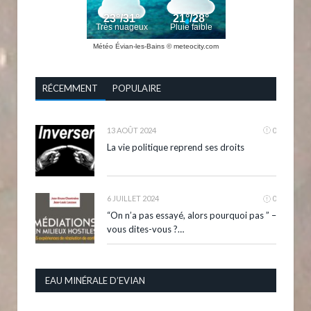
Météo Évian-les-Bains
© meteocity.com
RÉCEMMENT
POPULAIRE
13 AOÛT 2024
0
La vie politique reprend ses droits
6 JUILLET 2024
0
“On n’a pas essayé, alors pourquoi pas ” –
vous dites-vous ?…
EAU MINÉRALE D’EVIAN