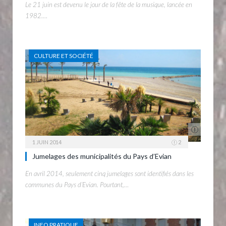
Le 21 juin est devenu le jour de la fête de la musique, lancée en
1982.…
CULTURE ET SOCIÉTÉ
1 JUIN 2014
2
Jumelages des municipalités du Pays d’Evian
En avril 2014, seulement cinq jumelages sont identifiés dans les
communes du Pays d’Evian. Pourtant,…
INFO PRATIQUE