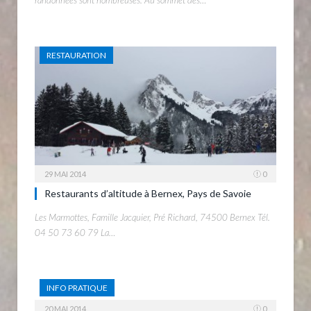
RESTAURATION
29 MAI 2014
0
Restaurants d’altitude à Bernex, Pays de Savoie
Les Marmottes, Famille Jacquier, Pré Richard, 74500 Bernex Tél.
04 50 73 60 79 La…
INFO PRATIQUE
20 MAI 2014
0