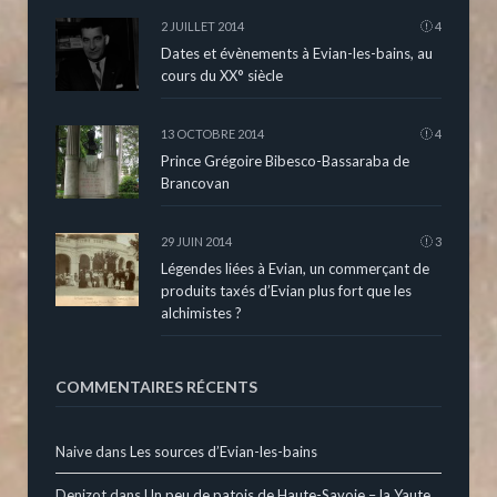
2 JUILLET 2014
4
Dates et évènements à Evian-les-bains, au
cours du XX° siècle
13 OCTOBRE 2014
4
Prince Grégoire Bibesco-Bassaraba de
Brancovan
29 JUIN 2014
3
Légendes liées à Evian, un commerçant de
produits taxés d’Evian plus fort que les
alchimistes ?
COMMENTAIRES RÉCENTS
Naive
dans
Les sources d’Evian-les-bains
Denizot
dans
Un peu de patois de Haute-Savoie – la Yaute