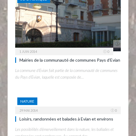
1 JUIN 2014
0
Mairies de la communauté de communes Pays d’Evian
La commune d’Evian fait partie de la communauté de communes
du Pays d’Evian, laquelle est composée de…
NATURE
29 MAI 2014
0
Loisirs, randonnées et balades à Evian et environs
Les possibilités d’émerveillement dans la nature, les ballades et
randonnées sont nombreuses. Au sommet des…