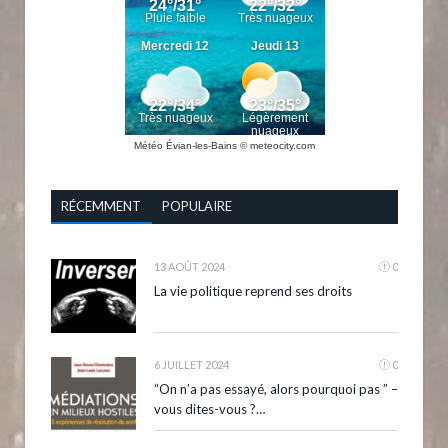
Météo Évian-les-Bains
© meteocity.com
RÉCEMMENT
POPULAIRE
13 AOÛT 2024
0
La vie politique reprend ses droits
6 JUILLET 2024
0
“On n’a pas essayé, alors pourquoi pas ” –
vous dites-vous ?…