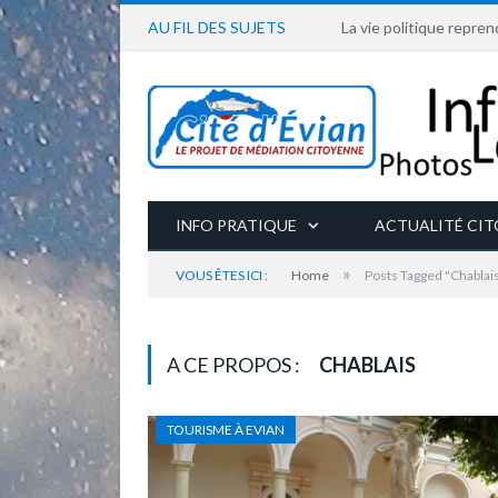
AU FIL DES SUJETS
La vie politique repren
INFO PRATIQUE
ACTUALITÉ CI
»
VOUS ÊTES ICI :
Home
Posts Tagged "Chablai
A CE PROPOS :
CHABLAIS
TOURISME À EVIAN