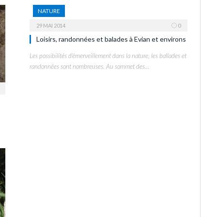
NATURE
29 MAI 2014
0
Loisirs, randonnées et balades à Evian et environs
Les possibilités d’émerveillement dans la nature, les ballades et
randonnées sont nombreuses. Au sommet des…