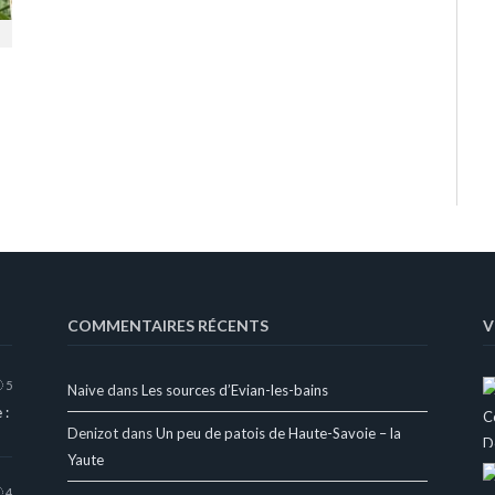
COMMENTAIRES RÉCENTS
V
5
Naive
dans
Les sources d’Evian-les-bains
 :
Denizot
dans
Un peu de patois de Haute-Savoie – la
Yaute
4