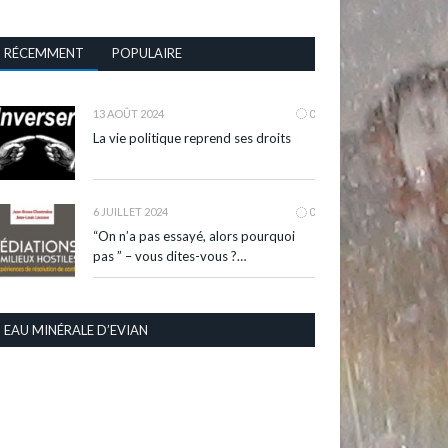
RÉCEMMENT
POPULAIRE
13 AOÛT 2024
0
La vie politique reprend ses droits
6 JUILLET 2024
0
“On n’a pas essayé, alors pourquoi
pas ” – vous dites-vous ?…
EAU MINÉRALE D’EVIAN