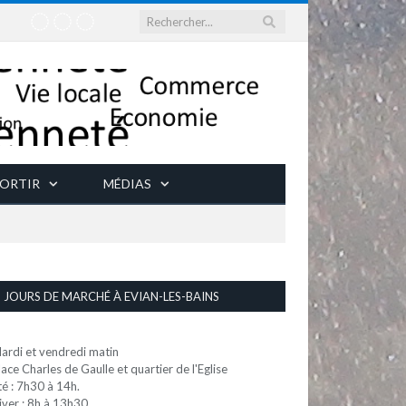
ORTIR
MÉDIAS
JOURS DE MARCHÉ À EVIAN-LES-BAINS
ardi et vendredi matin
lace Charles de Gaulle et quartier de l'Eglise
té : 7h30 à 14h.
iver : 8h à 13h30.