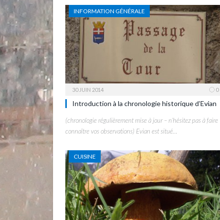
INFORMATION GÉNÉRALE
30 JUIN 2014
0
Introduction à la chronologie historique d’Evian
(chronologie régulièrement mise à jour – n’hésitez pas à faire
connaître vos observations) Evian est situé…
CUISINE