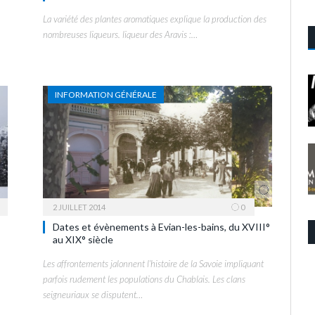
La variété des plantes aromatiques explique la production des
nombreuses liqueurs. liqueur des Aravis :…
INFORMATION GÉNÉRALE
2 JUILLET 2014
0
Dates et évènements à Evian-les-bains, du XVIII°
au XIX° siècle
Les affrontements jalonnent l’histoire de la Savoie impliquant
parfois rudement les populations du Chablais. Les clans
seigneuriaux se disputent…