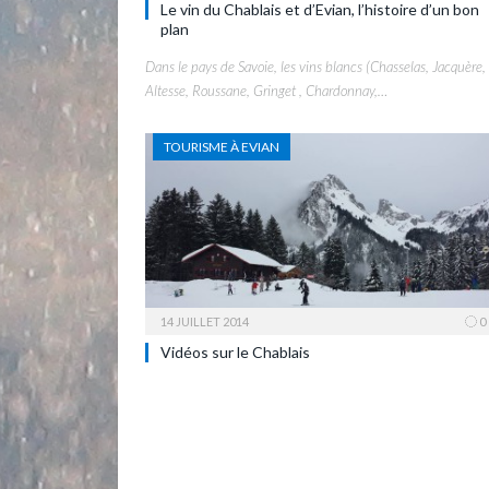
Le vin du Chablais et d’Evian, l’histoire d’un bon
plan
Dans le pays de Savoie, les vins blancs (Chasselas, Jacquère,
Altesse, Roussane, Gringet , Chardonnay,…
TOURISME À EVIAN
14 JUILLET 2014
0
Vidéos sur le Chablais