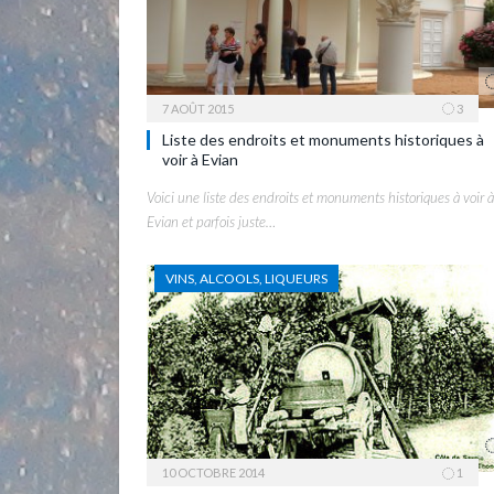
7 AOÛT 2015
3
Liste des endroits et monuments historiques à
voir à Evian
Voici une liste des endroits et monuments historiques à voir à
Evian et parfois juste…
VINS, ALCOOLS, LIQUEURS
10 OCTOBRE 2014
1