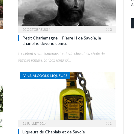
A
20 OCTOBRE 2014
0
Petit Charlemagne – Pierre II de Savoie, le
chanoine devenu comte
L’occident a subi lontemps l’onde de choc de la chute de
l’empire romain. La “pax romana”…
VINS, ALCOOLS, LIQUEURS
21 JUILLET 2014
1
Liqueurs du Chablais et de Savoie