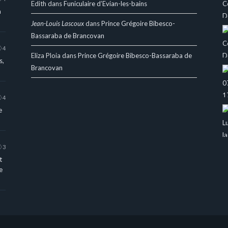
Edith
dans
Funiculaire d’Evian-les-bains
a
Jean-Louis Lascoux
dans
Prince Grégoire Bibesco-
Bassaraba de Brancovan
4
Eliza Ploia
dans
Prince Grégoire Bibesco-Bassaraba de
s,
Brancovan
4
e
3
t
e