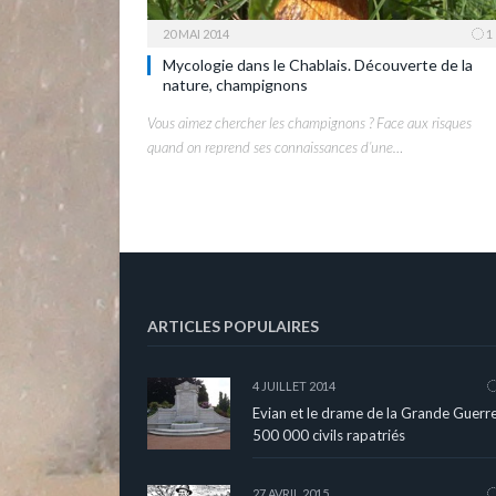
20 MAI 2014
1
Mycologie dans le Chablais. Découverte de la
nature, champignons
Vous aimez chercher les champignons ? Face aux risques
quand on reprend ses connaissances d’une…
ARTICLES POPULAIRES
4 JUILLET 2014
Evian et le drame de la Grande Guerre
500 000 civils rapatriés
27 AVRIL 2015