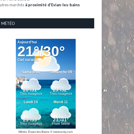
utres marchés
à proximité d'Evian-les-bains
MÉTÉO
Météo Évian-les-Bains
© meteocity.com