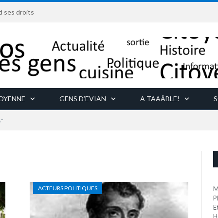
d ses droits
TOYENNE
GENS D’EVIAN
A TAAÂBLE!
S
s"
ACTEURS POLITIQUES
M
P
E
H