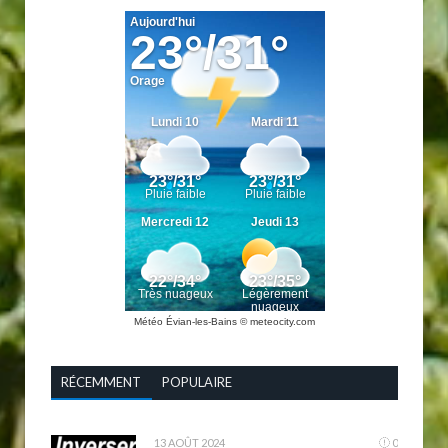
Météo Évian-les-Bains
© meteocity.com
RÉCEMMENT
POPULAIRE
13 AOÛT 2024
0