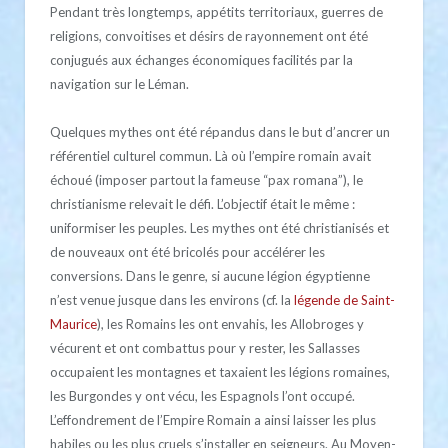
Pendant très longtemps, appétits territoriaux, guerres de
religions, convoitises et désirs de rayonnement ont été
conjugués aux échanges économiques facilités par la
navigation sur le Léman.
Quelques mythes ont été répandus dans le but d’ancrer un
référentiel culturel commun. Là où l’empire romain avait
échoué (imposer partout la fameuse “pax romana”), le
christianisme relevait le défi. L’objectif était le même :
uniformiser les peuples. Les mythes ont été christianisés et
de nouveaux ont été bricolés pour accélérer les
conversions. Dans le genre, si aucune légion égyptienne
n’est venue jusque dans les environs (cf. la
légende de Saint-
Maurice
), les Romains les ont envahis, les Allobroges y
vécurent et ont combattus pour y rester, les Sallasses
occupaient les montagnes et taxaient les légions romaines,
les Burgondes y ont vécu, les Espagnols l’ont occupé.
L’effondrement de l’Empire Romain a ainsi laisser les plus
habiles ou les plus cruels s’installer en seigneurs. Au Moyen-