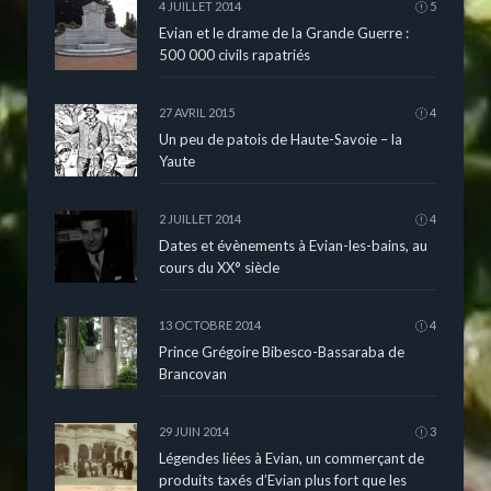
4 JUILLET 2014
5
Evian et le drame de la Grande Guerre :
500 000 civils rapatriés
27 AVRIL 2015
4
Un peu de patois de Haute-Savoie – la
Yaute
2 JUILLET 2014
4
Dates et évènements à Evian-les-bains, au
cours du XX° siècle
13 OCTOBRE 2014
4
Prince Grégoire Bibesco-Bassaraba de
Brancovan
29 JUIN 2014
3
Légendes liées à Evian, un commerçant de
produits taxés d’Evian plus fort que les