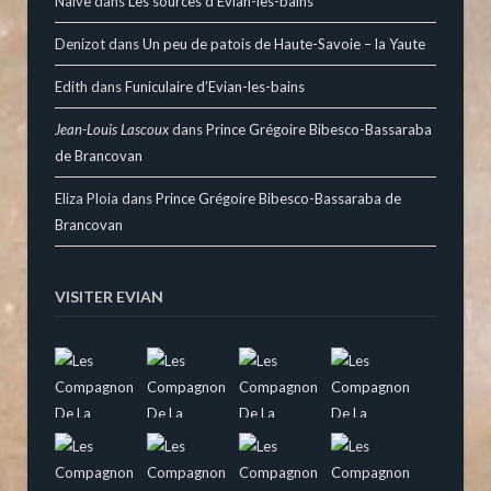
Naive
dans
Les sources d’Evian-les-bains
Denizot
dans
Un peu de patois de Haute-Savoie – la Yaute
Edith
dans
Funiculaire d’Evian-les-bains
Jean-Louis Lascoux
dans
Prince Grégoire Bibesco-Bassaraba
de Brancovan
Eliza Ploia
dans
Prince Grégoire Bibesco-Bassaraba de
Brancovan
VISITER EVIAN