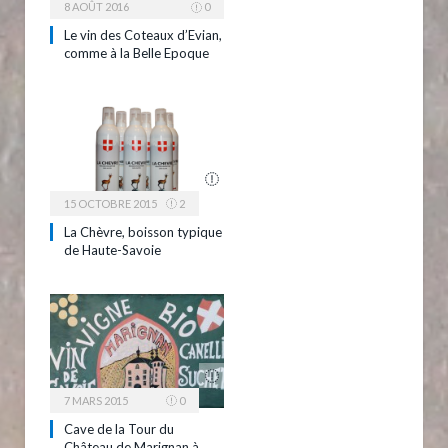
8 AOÛT 2016
0
Le vin des Coteaux d’Evian,
comme à la Belle Epoque
15 OCTOBRE 2015
2
La Chèvre, boisson typique
de Haute-Savoie
7 MARS 2015
0
Cave de la Tour du
Château de Marignan à