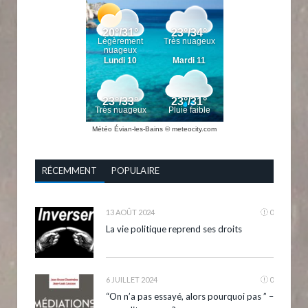
Météo Évian-les-Bains
© meteocity.com
RÉCEMMENT
POPULAIRE
13 AOÛT 2024
0
La vie politique reprend ses droits
6 JUILLET 2024
0
“On n’a pas essayé, alors pourquoi pas ” –